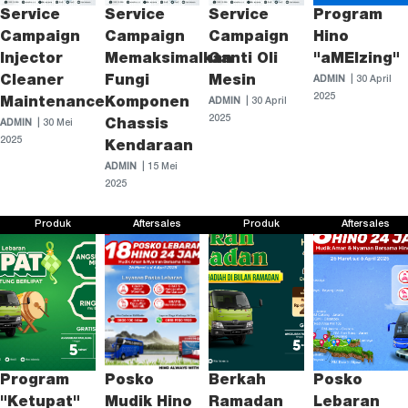
Service
Service
Service
Program
Campaign
Campaign
Campaign
Hino
Injector
Memaksimalkan
Ganti Oli
"aMEIzing"
Cleaner
Fungi
Mesin
ADMIN
| 30 April
2025
Maintenance
Komponen
ADMIN
| 30 April
2025
Chassis
ADMIN
| 30 Mei
2025
Kendaraan
ADMIN
| 15 Mei
2025
Produk
Aftersales
Produk
Aftersales
Program
Posko
Berkah
Posko
"Ketupat"
Mudik Hino
Ramadan
Lebaran