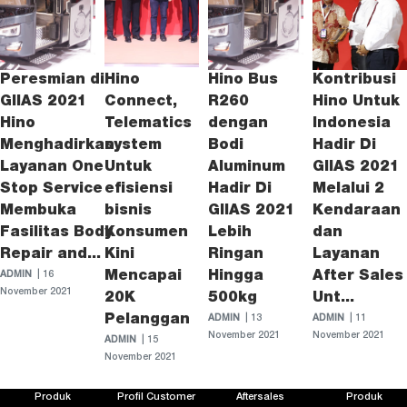
Peresmian di
Hino
Hino Bus
Kontribusi
GIIAS 2021
Connect,
R260
Hino Untuk
Hino
Telematics
dengan
Indonesia
Menghadirkan
system
Bodi
Hadir Di
Layanan One
Untuk
Aluminum
GIIAS 2021
Stop Service
efisiensi
Hadir Di
Melalui 2
Membuka
bisnis
GIIAS 2021
Kendaraan
Fasilitas Body
Konsumen
Lebih
dan
Repair and...
Kini
Ringan
Layanan
Mencapai
Hingga
After Sales
ADMIN
| 16
November 2021
20K
500kg
Unt...
Pelanggan
ADMIN
| 13
ADMIN
| 11
November 2021
November 2021
ADMIN
| 15
November 2021
Produk
Profil Customer
Aftersales
Produk