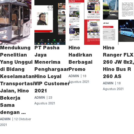
Mendukung
PT Pasha
Hino
Hino
Penelitian
Jaya
Hadirkan
Ranger FLX
Yang Unggul
Menerima
Berbagai
260 JW 8x2,
di Bidang
Penghargaan
Promo
Hino Bus R
Keselamatan
Hino Loyal
260 AS
ADMIN
| 18
Agustus 2021
Transportasi
VIP Customer
ADMIN
| 18
Agustus 2021
Jalan, Hino
2021
Bekerja
ADMIN
| 23
Agustus 2021
Sama
dengan ...
ADMIN
| 12 Oktober
2021