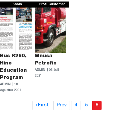
Kabin
Profil Customer
Bus R260,
Elnusa
Hino
Petrofin
Education
ADMIN
| 06 Juli
2021
Program
ADMIN
| 18
Agustus 2021
(current)
‹ First
Prev
4
5
6