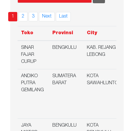
(current)
1
2
3
Next
Last
Toko
Provinsi
City
A
SINAR
BENGKULU
KAB. REJANG
Jl
FAJAR
LEBONG
No
CURUP
C
ANDIKO
SUMATERA
KOTA
Ru
PUTRA
BARAT
SAWAHLUNTO
A1
GEMILANG
Ka
Sa
Su
Ba
JAYA
BENGKULU
KOTA
Jl.