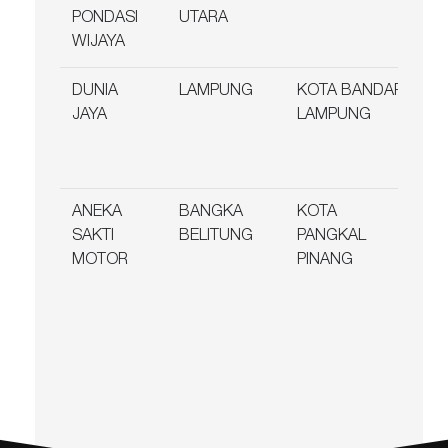
PONDASI
UTARA
98
WIJAYA
DUNIA
LAMPUNG
KOTA BANDAR
Jl
JAYA
LAMPUNG
No
Pa
La
ANEKA
BANGKA
KOTA
JL
SAKTI
BELITUNG
PANGKAL
SU
MOTOR
PINANG
N0