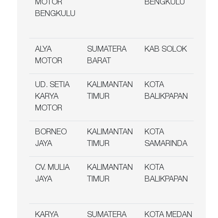
MOTOR
BENGKULU
Su
BENGKULU
No
B
ALYA
SUMATERA
KAB SOLOK
Jl
MOTOR
BARAT
Ga
UD. SETIA
KALIMANTAN
KOTA
Jl
KARYA
TIMUR
BALIKPAPAN
Ha
MOTOR
Ba
BORNEO
KALIMANTAN
KOTA
Jl
JAYA
TIMUR
SAMARINDA
No
CV. MULIA
KALIMANTAN
KOTA
Ko
JAYA
TIMUR
BALIKPAPAN
Da
Bl
KARYA
SUMATERA
KOTA MEDAN
Jl