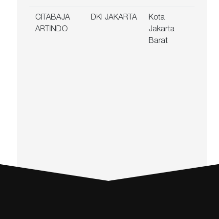
CITABAJA
DKI JAKARTA
Kota
Jl. K
ARTINDO
Jakarta
Jaya
Barat
Blok
1A J
Bara
1116