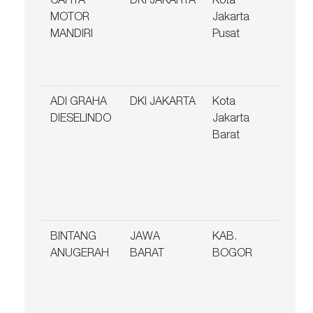
CAHYA
DKI JAKARTA
Kota
JL.
MOTOR
Jakarta
TAM
MANDIRI
Pusat
V NO
RT.0
RW.0
ADI GRAHA
DKI JAKARTA
Kota
PRO
DIESELINDO
Jakarta
ASE
Barat
REG
LT.D
BLOK
BKS0
017
BINTANG
JAWA
KAB.
Jl. R
ANUGERAH
BARAT
BOGOR
Naro
Pang
8, No
Limu