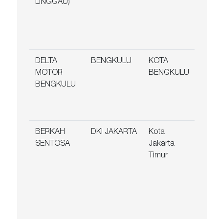
LINGGAU)
Lubu
Lingg
Suma
Sela
DELTA
BENGKULU
KOTA
Jl. S
MOTOR
BENGKULU
No. 
BENGKULU
Lingk
Timu
Beng
BERKAH
DKI JAKARTA
Kota
Jl. T
SENTOSA
Jakarta
Sari 
Timur
(PS. 
Ase
Reges
Dasa
Samp
Tang