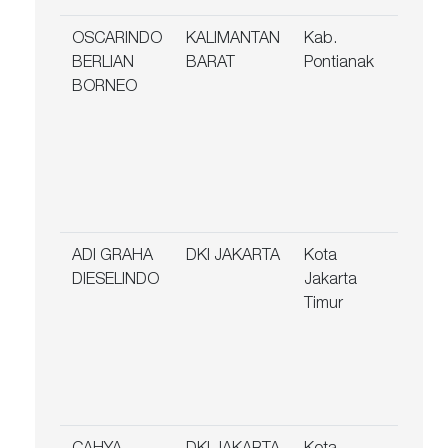
OSCARINDO
KALIMANTAN
Kab.
Jl. P
BERLIAN
BARAT
Pontianak
Komp
BORNEO
Bali
III R
No.B6
Toka
Pont
Sela
ADI GRAHA
DKI JAKARTA
Kota
PRO
DIESELINDO
Jakarta
ASE
Timur
REG
LT.D
BLOK
BKS0
017