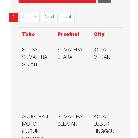
(current)
1
2
3
Next
Last
Toko
Provinsi
City
Ala
SURYA
SUMATERA
KOTA
Jl.
SUMATERA
UTARA
MEDAN
Sura
SEJATI
no 2
Pasa
Med
Kota
Suma
Utar
ANUGERAH
SUMATERA
KOTA
Jl. Yo
MOTOR
SELATAN
LUBUK
Suda
(LUBUK
LINGGAU
No. 