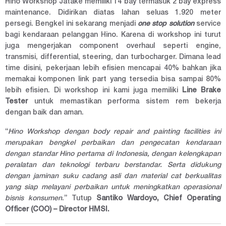
Hino Workshop Jatake memiliki 14 bay termasuk 2 bay express
maintenance. Didirikan diatas lahan seluas 1.920 meter
persegi. Bengkel ini sekarang menjadi
one stop solution
service
bagi kendaraan pelanggan Hino. Karena di workshop ini turut
juga mengerjakan component overhaul seperti engine,
transmisi, differential, steering, dan turbocharger. Dimana lead
time disini, pekerjaan lebih efisien mencapai 40% bahkan jika
memakai komponen link part yang tersedia bisa sampai 80%
lebih efisien. Di workshop ini kami juga memiliki
Line Brake
Tester
untuk memastikan performa sistem rem bekerja
dengan baik dan aman.
“
Hino Workshop dengan body repair and painting facilities ini
merupakan bengkel perbaikan dan pengecatan kendaraan
dengan standar Hino pertama di Indonesia, dengan kelengkapan
peralatan dan teknologi terbaru berstandar. Serta didukung
dengan jaminan suku cadang asli dan material cat berkualitas
yang siap melayani perbaikan untuk meningkatkan operasional
bisnis konsumen
.” Tutup
Santiko Wardoyo, Chief Operating
Officer (COO) – Director HMSI.