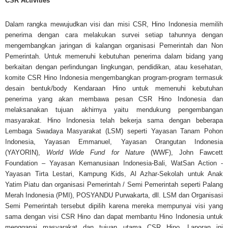
CSR Activities
Dalam rangka mewujudkan visi dan misi CSR, Hino Indonesia memilih
penerima dengan cara melakukan survei setiap tahunnya dengan
mengembangkan jaringan di kalangan organisasi Pemerintah dan Non
Pemerintah. Untuk memenuhi kebutuhan penerima dalam bidang yang
berkaitan dengan perlindungan lingkungan, pendidikan, atau kesehatan,
komite CSR Hino Indonesia mengembangkan program-program termasuk
desain bentuk/body Kendaraan Hino untuk memenuhi kebutuhan
penerima yang akan membawa pesan CSR Hino Indonesia dan
melaksanakan tujuan akhirnya yaitu mendukung pengembangan
masyarakat. Hino Indonesia telah bekerja sama dengan beberapa
Lembaga Swadaya Masyarakat (LSM) seperti Yayasan Tanam Pohon
Indonesia, Yayasan Emmanuel, Yayasan Orangutan Indonesia
(YAYORIN),
World Wide Fund for Nature
(WWF), John Fawcett
Foundation – Yayasan Kemanusiaan Indonesia-Bali, WatSan Action -
Yayasan Tirta Lestari, Kampung Kids, Al Azhar-Sekolah untuk Anak
Yatim Piatu dan organisasi Pemerintah / Semi Pemerintah seperti Palang
Merah Indonesia (PMI), POSYANDU Purwakarta, dll. LSM dan Organisasi
Semi Pemerintah tersebut dipilih karena mereka mempunyai visi yang
sama dengan visi CSR Hino dan dapat membantu Hino Indonesia untuk
menggapai masyarakat dan tujuan utama CSR Hino. Laporan ini