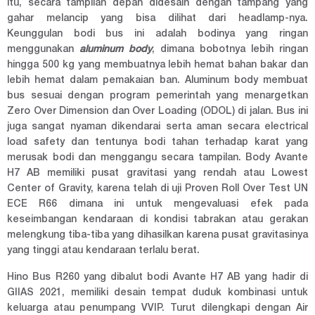
itu, secara tampilan depan didesain dengan tampang yang
gahar melancip yang bisa dilihat dari headlamp-nya.
Keunggulan bodi bus ini adalah bodinya yang ringan
menggunakan
aluminum body
, dimana bobotnya lebih ringan
hingga 500 kg yang membuatnya lebih hemat bahan bakar dan
lebih hemat dalam pemakaian ban. Aluminum body membuat
bus sesuai dengan program pemerintah yang menargetkan
Zero Over Dimension dan Over Loading (ODOL) di jalan. Bus ini
juga sangat nyaman dikendarai serta aman secara electrical
load safety dan tentunya bodi tahan terhadap karat yang
merusak bodi dan menggangu secara tampilan. Body Avante
H7 AB memiliki pusat gravitasi yang rendah atau Lowest
Center of Gravity, karena telah di uji Proven Roll Over Test UN
ECE R66 dimana ini untuk mengevaluasi efek pada
keseimbangan kendaraan di kondisi tabrakan atau gerakan
melengkung tiba-tiba yang dihasilkan karena pusat gravitasinya
yang tinggi atau kendaraan terlalu berat.
Hino Bus R260 yang dibalut bodi Avante H7 AB yang hadir di
GIIAS 2021, memiliki desain tempat duduk kombinasi untuk
keluarga atau penumpang VVIP. Turut dilengkapi dengan Air