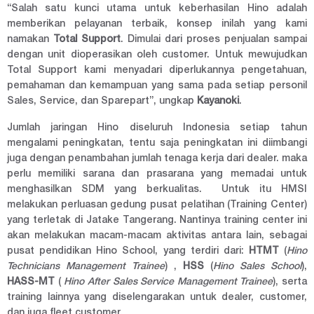
“Salah satu kunci utama untuk keberhasilan Hino adalah
memberikan pelayanan terbaik, konsep inilah yang kami
namakan
Total Support
. Dimulai dari proses penjualan sampai
dengan unit dioperasikan oleh customer. Untuk mewujudkan
Total Support kami menyadari diperlukannya pengetahuan,
pemahaman dan kemampuan yang sama pada setiap personil
Sales, Service, dan Sparepart”, ungkap
Kayanoki
.
Jumlah jaringan Hino diseluruh Indonesia setiap tahun
mengalami peningkatan, tentu saja peningkatan ini diimbangi
juga dengan penambahan jumlah tenaga kerja dari dealer. maka
perlu memiliki sarana dan prasarana yang memadai untuk
menghasilkan SDM yang berkualitas. Untuk itu HMSI
melakukan perluasan gedung pusat pelatihan (Training Center)
yang terletak di Jatake Tangerang. Nantinya training center ini
akan melakukan macam-macam aktivitas antara lain, sebagai
pusat pendidikan Hino School, yang terdiri dari:
HTMT
(
Hino
Technicians Management Trainee
) ,
HSS
(
Hino Sales School
),
HASS-MT
(
Hino After Sales Service Management Trainee
), serta
training lainnya yang diselengarakan untuk dealer, customer,
dan juga fleet customer.