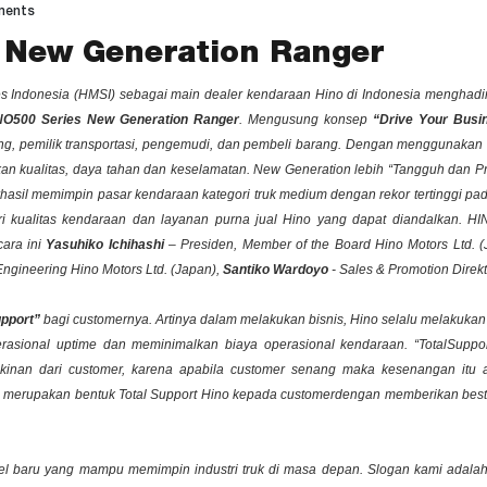
ments
 New Generation Ranger
les Indonesia (HMSI) sebagai
main dealer
kendaraan Hino di Indonesia menghadi
NO500 Series New Generation Ranger
. Mengusung konsep
“Drive Your Busi
ng, pemilik transportasi, pengemudi, dan pembeli barang. Dengan menggunakan s
kualitas, daya tahan dan keselamatan. New Generation lebih “Tangguh dan Pro
erhasil memimpin pasar kendaraan kategori truk medium dengan rekor tertinggi pa
ri kualitas kendaraan dan layanan purna jual Hino yang dapat diandalkan. H
cara ini
Yasuhiko Ichihashi
– Presiden, Member of the Board Hino Motors Ltd. 
f Engineering Hino Motors Ltd. (Japan),
Santiko Wardoyo
- Sales & Promotion Direk
upport”
bagi
customernya
. Artinya dalam melakukan bisnis, Hino selalu melakukan 
rasional
uptime
dan meminimalkan biaya operasional kendaraan.
“Total
Suppor
akinan dari
customer
, karena apabila
customer
senang maka kesenangan itu 
ni merupakan bentuk
Total Support
Hino kepada
customer
dengan memberikan
best 
 baru yang mampu memimpin industri truk di masa depan. Slogan kami adala