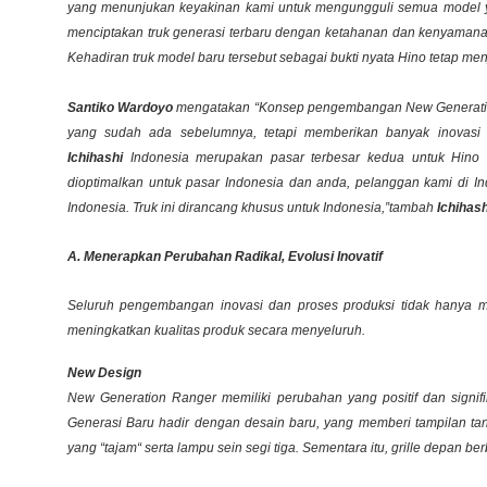
yang menunjukan keyakinan kami untuk mengungguli semua model yang
menciptakan truk generasi terbaru dengan ketahanan dan kenyaman
Kehadiran truk model baru tersebut sebagai bukti nyata Hino tetap m
Santiko Wardoyo
mengatakan “Konsep pengembangan New Generation R
yang sudah ada sebelumnya, tetapi memberikan banyak inovasi 
Ichihashi
Indonesia merupakan pasar terbesar kedua untuk Hino
dioptimalkan untuk pasar Indonesia dan anda, pelanggan kami di 
Indonesia. Truk ini dirancang khusus untuk Indonesia,”tambah
Ichihash
A. Menerapkan Perubahan Radikal, Evolusi Inovatif
Seluruh pengembangan inovasi dan proses produksi tidak hanya m
meningkatkan kualitas produk secara menyeluruh.
New Design
New Generation Ranger memiliki perubahan yang positif dan signi
Generasi Baru hadir dengan desain baru
,
yang memberi tampilan ta
yang “tajam“ serta lampu sein segi tiga. Sementara itu,
gril
l
e
depan ber