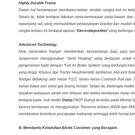
Highly Durable Frame
Dalam hal kemampuan membawa beban, struktur rangka truk ini tela
Selain itu, tidak terdapat lekukan serta permukaan pada bawah dan 
sepanjang
rail
, yang memudahkan pemasangan
bracket
dan mudah di
rangka terbaru ini terdapat lapisan
‘
Electrodeposition
’
yang berfungsi s
Advanced Technology
New Generation Ranger memberikan kenyamanan bagi para peng
Suspension
menggunakan
“Semi Floating“
yang bertujuan untuk 
pengereman hadir dengan “
F
ull
A
ir
B
rake
S
ystem
”
yang berfungsi men
yang tinggi. Khusus tipe
Tractor Head
memiliki tambahan
Anti-lock br
Ranger didukung oleh mesin P11C series mesin
Common Rail
dan J
bahan bakar dan emisi gas buang rendah. Selain itu, beberapa model m
tanjakan walaupun pedal rem dilepas dan ketika kendaraan mulai 
terdapat pada truk model
Dump
FM2P (hanya tersedia pada
Mining Sp
karena kendaraan ini menggunakan Transmisi terbaru MX06 dan M009 
memberikan kontribusi percepatan maksimal sehingga lebih hemat ba
B. Membantu Kebutuhan Bisnis Customer yang Beragam.