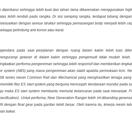
h diperbarui sehingga lebih kuat dan tahan lama dikarenakan menggunakan
high
atas lebih rendah pada rangka. Di sisi samping rangka, terdapat lubang dengan
sesuaikan dengan semua struktur sehingga pemasangan body menjadi lebih cepat
ebagai pelindung anti korosi atau karat.
endara pada saat perjalanan dengan ruang dalam kabin lebih luas dil
mengurangi getaran di dalam kabin sehingga pengemudi tidak mudah lelah.
ingkatkan performa pengereman sehingga lebih responsif dan memberikan tingka
ake system (ABS)
yang mana pengereman akan stabil apabila permukaan licin. N
08 series mesin
Common Rail dan
Mechanical
yang menghasilkan tenaga yang
emiliki fitur
ES start system
yang berguna mencegah kendaraan mundur pada saa
maju maka
ES start system
membantu memulai kelancaran pada saat menanjak. Fitu
ecification).
Untuk performa, New Generation Ranger lebih irit dibanding genera
dengan final gear pada gardan lebih besar. Oleh karena itu, kinerja mesin leb
han bakar.