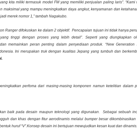
 kita miliki termasuk model FM yang memiliki penjualan paling laris”. “Kami t
an maksimal yang mampu meningkatkan daya angkut, kenyamanan dan ketahanan
enjadi merek nomor 1,” tambah Nagakubo.
anger difokuskan ke dalam 2 objektif. Pencapaian tujuan ini tidak hanya pe
yang tinggi dengan proses yang lebih detail”. Seperti yang diungkapkan 
 dan memainkan peran penting dalam penyediaan produk. “New Generation 
Indonesia. Ini merupakan truk dengan kualitas Jepang yang tumbuh dan berke
i.
eningkatkan perfoma dari masing-masing komponen namun ketelitian dalam pe
fikan baik pada desain maupun teknologi yang digunakan. Sebagai sebuah in
ngguh dan khas dengan fitur aerodinamis melalui bumper besar dikombinasika
bentuk huruf
“V”
.
Konsep desain ini bertujuan mewujudkan kesan kuat dan dinamis