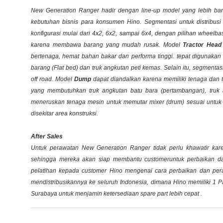
New Generation Ranger hadir dengan line-up model yang lebih ba
kebutuhan bisnis para konsumen Hino. Segmentasi untuk distribusi 
konfigurasi mulai dari 4x2, 6x2, sampai 6x4, dengan pilihan
wheelba
karena membawa barang yang mudah rusak. Model
Tractor Head
bertenaga, hemat bahan bakar dan performa tinggi. tepat digunaka
barang (
Flat bed
) dan truk angkutan peti kemas. Selain itu, segmentasi
off road. Model
Dump
dapat diandalkan karena memiliki tenaga dan
yang membutuhkan truk angkutan batu bara (pertambangan), truk
meneruskan tenaga mesin untuk memutar
mixer
(drum) sesuai untuk 
disekitar area konstruksi.
After Sales
Untuk perawatan New Generation Ranger tidak perlu khawatir kar
sehingga mereka akan siap membantu
customer
untuk perbaikan d
pelatihan kepada customer Hino mengenai cara perbaikan dan pe
mendistribusikannya ke seluruh Indonesia, dimana Hino memiliki 1 
Surabaya untuk menjamin ketersediaan spare part lebih cepat .