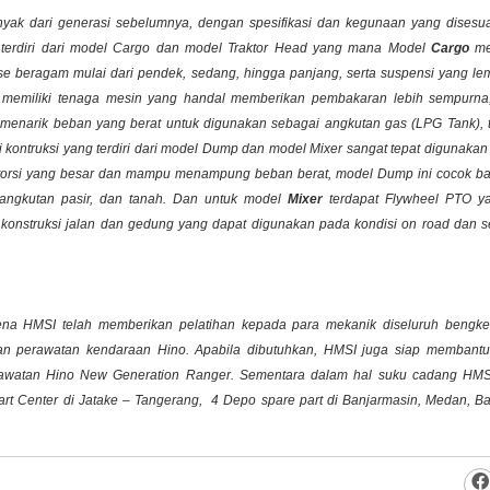
nyak dari generasi sebelumnya, dengan spesifikasi dan kegunaan yang disesu
terdiri dari model
Cargo
dan model
Traktor Head
yang mana Model
Cargo
mem
se
beragam mulai dari pendek, sedang, hingga panjang, serta suspensi yang le
memiliki tenaga mesin yang handal memberikan pembakaran lebih sempurna,
n menarik beban yang berat untuk digunakan sebagai angkutan gas (
LPG Tank
),
 kontruksi yang terdiri dari model
Dump
dan model
Mixer
sangat tepat digunakan 
 torsi yang besar dan mampu menampung beban berat, model Dump ini cocok b
 angkutan pasir, dan tanah. Dan untuk model
Mixer
terdapat
Flywheel PTO
ya
konstruksi jalan dan gedung yang dapat digunakan pada kondisi on road dan sed
ena HMSI telah memberikan pelatihan kepada para mekanik diseluruh bengkel
an perawatan kendaraan Hino. Apabila dibutuhkan, HMSI juga siap membant
rawatan Hino New Generation Ranger. Sementara dalam hal suku cadang HMS
Part Center di Jatake – Tangerang, 4 Depo spare part di Banjarmasin, Medan, B