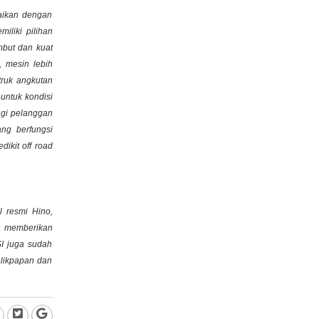
aikan dengan
iliki pilihan
mbut dan kuat
 mesin lebih
 truk angkutan
untuk kondisi
agi pelanggan
ng berfungsi
ikit off road
 resmi Hino,
u memberikan
I juga sudah
alikpapan dan