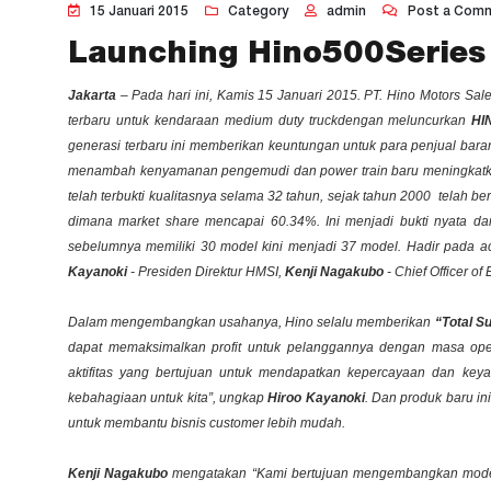
15 Januari 2015
Category
admin
Post a Com
Launching Hino500Series
Jakarta
– Pada hari ini, Kamis 15 Januari 2015. PT. Hino Motors Sa
terbaru untuk kendaraan
medium duty truck
dengan meluncurkan
HI
generasi terbaru ini memberikan keuntungan untuk para penjual bara
menambah kenyamanan pengemudi dan power train baru meningkatkan 
telah terbukti kualitasnya selama 32 tahun, sejak tahun 2000 telah b
dimana market share mencapai 60.34%. Ini menjadi bukti nyata da
sebelumnya memiliki 30 model kini menjadi 37 model. Hadir pada a
Kayanoki
- Presiden Direktur HMSI,
Kenji Nagakubo
- Chief Officer o
Dalam mengembangkan usahanya, Hino selalu memberikan
“
Total S
dapat memaksimalkan
profit
untuk pelanggannya dengan masa ope
aktifitas yang bertujuan untuk mendapatkan kepercayaan dan key
kebahagiaan untuk kita”, ungkap
Hiroo
Kayanoki
. Dan produk baru i
untuk membantu bisnis
customer
lebih mudah.
Kenji Nagakubo
mengatakan “Kami bertujuan mengembangkan model