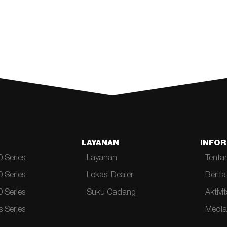
LAYANAN
INFOR
 Series
Layanan
Tenta
 Series
Lokasi Dealer
Berita
 Series
Suku Cadang
Aktivi
 Series
Media