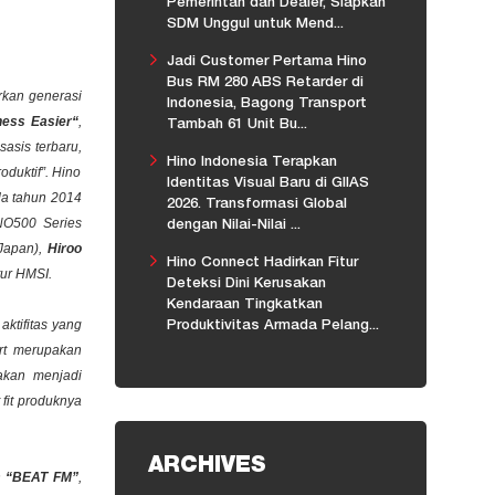
Pemerintah dan Dealer, Siapkan
SDM Unggul untuk Mend...
Jadi Customer Pertama Hino
Bus RM 280 ABS Retarder di
rkan generasi
Indonesia, Bagong Transport
ness Easier“
,
Tambah 61 Unit Bu...
asis terbaru,
Hino Indonesia Terapkan
duktif”. Hino
Identitas Visual Baru di GIIAS
da tahun 2014
2026. Transformasi Global
INO500 Series
dengan Nilai-Nilai ...
(Japan),
Hiroo
Hino Connect Hadirkan Fitur
tur HMSI.
Deteksi Dini Kerusakan
Kendaraan Tingkatkan
aktifitas yang
Produktivitas Armada Pelang...
t
merupakan
akan menjadi
fit
produknya
ARCHIVES
h
“BEAT FM”
,