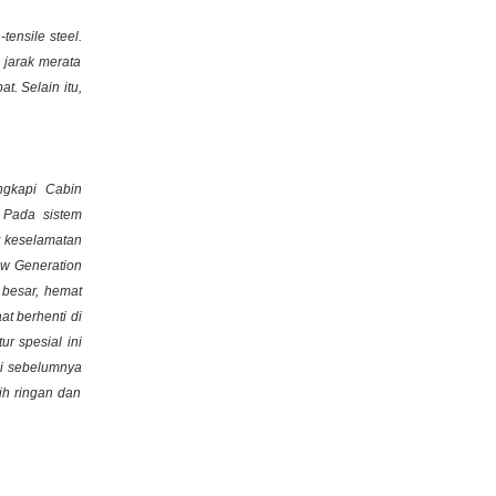
-tensile steel
.
 jarak merata
. Selain itu,
engkapi
Cabin
 Pada sistem
t keselamatan
ew Generation
 besar, hemat
t berhenti di
r spesial ini
si sebelumnya
ih ringan dan