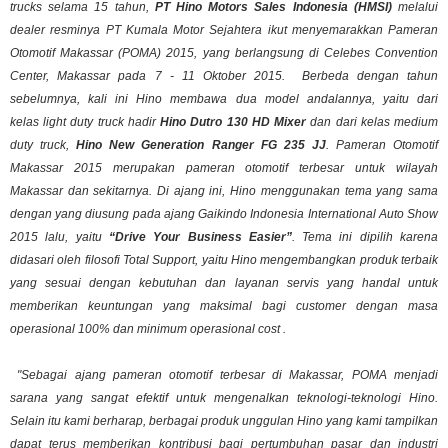
trucks
selama 15 tahun,
PT
Hino
Motors Sales Indonesia (HMSI)
melalui
dealer resminya PT Kumala Motor Sejahtera ikut menyemarakkan Pameran
Otomotif Makassar (POMA) 2015, yang berlangsung di Celebes Convention
Center, Makassar pada 7 - 11 Oktober 2015. Berbeda dengan tahun
sebelumnya, kali ini Hino membawa dua model andalannya, yaitu dari
kelas
light duty truck
hadir
Hino Dutro 130 HD Mixer
dan dari kelas
medium
duty truck
,
Hino New Generation Ranger FG 235 JJ
. Pameran Otomotif
Makassar 2015 merupakan pameran otomotif terbesar untuk wilayah
Makassar dan sekitarnya. Di ajang ini, Hino menggunakan tema yang sama
dengan yang diusung pada ajang Gaikindo Indonesia International Auto Show
2015 lalu, yaitu
“Drive Your Business Easier”
. Tema ini dipilih karena
didasari oleh filosofi Total Support, yaitu Hino mengembangkan produk terbaik
yang sesuai dengan kebutuhan dan layanan servis yang handal untuk
memberikan keuntungan yang maksimal bagi customer dengan masa
operasional 100% dan minimum operasional cost .
"Sebagai ajang pameran otomotif terbesar di Makassar, POMA menjadi
sarana yang sangat efektif untuk mengenalkan teknologi-teknologi Hino.
Selain itu kami berharap, berbagai produk unggulan Hino yang kami tampilkan
dapat terus memberikan kontribusi bagi pertumbuhan pasar dan industri