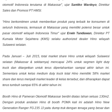
otomotif Indonesia terutama di Makassar"
, ujar
Santiko Wardoyo
, Direktur
Sales dan Promosi PT HMSI.
“Hino berkomitmen untuk memberikan produk yang terbaik ke konsumen di
seluruh Indonesia, termasuk di Makassar yang memiliki potensi besar untuk
pasar otomotif wilayah Indonesia Timur
” ujar
Erwin Tandiawan
, Direktur PT
Kumala Motor Sejahtera (KMS) selaku authorized dealer Hino wilayah
Sulawesi selatan.
Pada Januari – Juli 2015, total market share Hino untuk wilayah Sulawesi
selatan (Makassar & sekitarnya) mencapai 24% untuk segmen
light duty
truck
dan ditargetkan untuk terus dipertahankan sampai akhir tahun ini.
Sementara untuk kelas
medium duty truck
total Hino memiliki 58%
market
share
dan terus menjadi
market leader
di kelas tersebut, dan diharapkan dapat
terus tumbuh sampai 65% di akhir tahun ini.
Booth Hino di Pameran Otomotif Makassar berdiri diatas lahan seluas 130m2.
Dengan produk andalan Hino di booth POMA kali ini adalah Hino New
Generation Ranger FG 235 JJ yaitu
dump
truk dengan tenaga yang besar dan