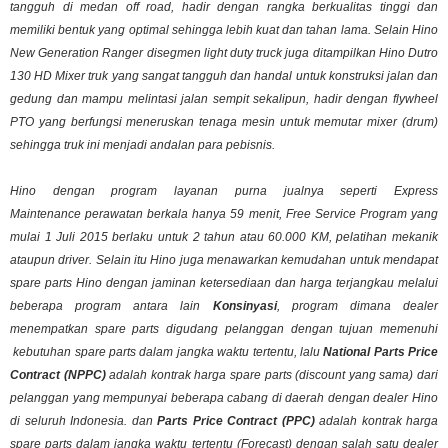
tangguh di medan off road, hadir dengan rangka berkualitas tinggi dan
memiliki bentuk yang optimal sehingga lebih kuat dan tahan lama. Selain Hino
New Generation Ranger disegmen
light duty truck
juga ditampilkan Hino Dutro
130 HD Mixer truk yang sangat tangguh dan handal untuk konstruksi jalan dan
gedung dan mampu melintasi jalan sempit sekalipun, hadir dengan flywheel
PTO yang berfungsi meneruskan tenaga mesin untuk memutar mixer (drum)
sehingga truk ini menjadi andalan para pebisnis.
Hino dengan program layanan purna jualnya seperti
Express
Maintenance
perawatan berkala hanya 59 menit, Free Service Program yang
mulai 1 Juli 2015 berlaku untuk 2 tahun atau 60.000 KM, pelatihan mekanik
ataupun driver. Selain itu Hino juga
menawarkan
kemudahan untuk mendapat
spare parts Hino dengan jaminan ketersediaan dan harga terjangkau melalui
beberapa program antara lain
Konsinyasi
, program dimana dealer
menempatkan spare parts digudang pelanggan dengan tujuan memenuhi
kebutuhan spare parts dalam jangka waktu tertentu, lalu
National Parts Price
Contract (NPPC)
adalah kontrak harga spare parts (discount yang sama) dari
pelanggan yang mempunyai beberapa cabang di daerah dengan dealer Hino
di seluruh Indonesia. dan
Parts Price Contract (PPC)
adalah kontrak harga
spare parts dalam jangka waktu tertentu
(Forecast)
dengan salah satu dealer