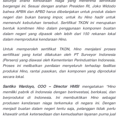
satunya
brand
kendaraan niaga yang menerima sertifikasi
bergengsi ini. Sesuai dengan arahan Presiden RI, Joko Widodo
bahwa APBN dan APBD harus dibelanjakan untuk produk dalam
negeri dan bukan barang impor, untuk itu Hino hadir untuk
memenuhi kebutuhan tersebut. Sertifikat TKDN ini merupakan
bentuk komitmen Hino dalam penggunaan komponen buatan
dalam negeri yang dipasok oleh lebih dari 150 rekanan lokal
dalam memproduksi kendaraan Hino.
Untuk memperoleh sertifikat TKDN, Hino menjalani proses
sertifikasi yang ketat dilakukan oleh PT Surveyor Indonesia
(Persero) yang diawasi oleh Kementerian Perindustrian Indonesia.
Proses ini melibatkan penilaian menyeluruh terhadap fasilitas
produksi Hino, rantai pasokan, dan komponen yang diproduksi
secara lokal.
Santiko Wardoyo, COO – Director HMSI
mengatakan
“Hino
memiliki pabrik di Indonesia dengan berinvestasi, berlokasi, dan
berproduksi di Indonesia. Ini membuktikan Hino sebagai
produsen kendaraan niaga terkemuka di negara ini. Dengan
menjadi buatan dalam negeri tentu saja, pelanggan tidak perlu
khawatir untuk ketersediaan dan kemudaahan layanan purna jual