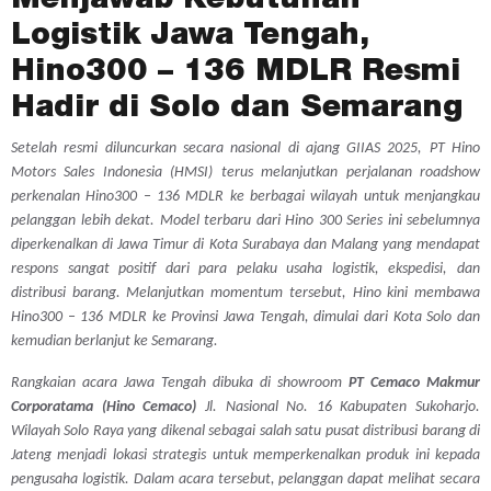
Menjawab Kebutuhan
Logistik Jawa Tengah,
Hino300 – 136 MDLR Resmi
Hadir di Solo dan Semarang
Setelah resmi diluncurkan secara nasional di ajang GIIAS 2025, PT Hino
Motors Sales Indonesia (HMSI) terus melanjutkan perjalanan
roadshow
perkenalan Hino300 – 136 MDLR ke berbagai wilayah untuk menjangkau
pelanggan lebih dekat. Model terbaru dari Hino 300 Series ini sebelumnya
diperkenalkan di Jawa Timur di Kota Surabaya dan Malang yang mendapat
respons sangat positif dari para pelaku usaha logistik, ekspedisi, dan
distribusi barang. Melanjutkan momentum tersebut, Hino kini membawa
Hino300 – 136 MDLR ke Provinsi Jawa Tengah, dimulai dari Kota Solo dan
kemudian berlanjut ke Semarang.
Rangkaian acara Jawa Tengah dibuka di
showroom
PT Cemaco Makmur
Corporatama (Hino Cemaco)
Jl. Nasional No. 16 Kabupaten Sukoharjo.
Wilayah Solo Raya yang dikenal sebagai salah satu pusat distribusi barang di
Jateng menjadi lokasi strategis untuk memperkenalkan produk ini kepada
pengusaha logistik. Dalam acara tersebut, pelanggan dapat melihat secara