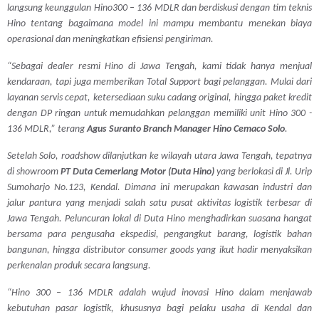
langsung keunggulan Hino300 – 136 MDLR dan berdiskusi dengan tim teknis
Hino tentang bagaimana model ini mampu membantu menekan biaya
operasional dan meningkatkan efisiensi pengiriman.
“Sebagai dealer resmi Hino di Jawa Tengah, kami tidak hanya menjual
kendaraan, tapi juga memberikan Total Support bagi pelanggan. Mulai dari
layanan servis cepat, ketersediaan suku cadang original, hingga paket kredit
dengan DP ringan untuk memudahkan pelanggan memiliki unit Hino 300 -
136 MDLR,”
terang
Agus Suranto Branch Manager Hino Cemaco Solo
.
Setelah Solo,
roadshow
dilanjutkan ke wilayah utara Jawa Tengah, tepatnya
di
showroom
PT Duta Cemerlang Motor (Duta Hino)
yang berlokasi di Jl. Urip
Sumoharjo No.123, Kendal. Dimana ini merupakan kawasan industri dan
jalur pantura yang menjadi salah satu pusat aktivitas logistik terbesar di
Jawa Tengah. Peluncuran lokal di Duta Hino menghadirkan suasana hangat
bersama para pengusaha ekspedisi, pengangkut barang, logistik bahan
bangunan, hingga distributor
consumer goods
yang ikut hadir menyaksikan
perkenalan produk secara langsung.
“Hino 300 – 136 MDLR adalah wujud inovasi Hino dalam menjawab
kebutuhan pasar logistik, khususnya bagi pelaku usaha di Kendal dan