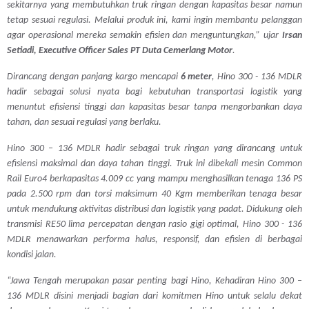
sekitarnya yang membutuhkan truk ringan dengan kapasitas besar namun
tetap sesuai regulasi. Melalui produk ini, kami ingin membantu pelanggan
agar operasional mereka semakin efisien dan menguntungkan,”
ujar
Irsan
Setiadi, Executive Officer Sales PT Duta Cemerlang Motor
.
Dirancang dengan panjang kargo mencapai
6 meter
, Hino 300 - 136 MDLR
hadir sebagai solusi nyata bagi kebutuhan transportasi logistik yang
menuntut efisiensi tinggi dan kapasitas besar tanpa mengorbankan daya
tahan, dan sesuai regulasi yang berlaku.
Hino 300 – 136 MDLR hadir sebagai truk ringan yang dirancang untuk
efisiensi maksimal dan daya tahan tinggi. Truk ini dibekali mesin Common
Rail Euro4 berkapasitas 4.009 cc yang mampu menghasilkan tenaga 136 PS
pada 2.500 rpm dan torsi maksimum 40 Kgm memberikan tenaga besar
untuk mendukung aktivitas distribusi dan logistik yang padat. Didukung oleh
transmisi RE50 lima percepatan dengan rasio gigi optimal, Hino 300 - 136
MDLR menawarkan performa halus, responsif, dan efisien di berbagai
kondisi jalan
.
“Jawa Tengah merupakan pasar penting bagi Hino, Kehadiran Hino 300 –
136 MDLR disini menjadi bagian dari komitmen Hino untuk selalu dekat