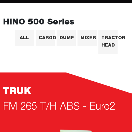
HINO 500 Series
ALL
CARGO
DUMP
MIXER
TRACTOR
HEAD
TRUK
FM 265 T/H ABS - Euro2