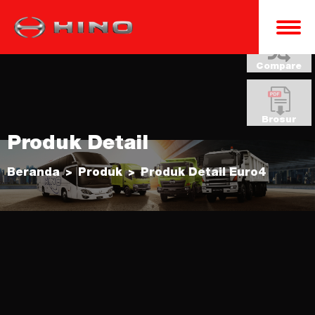
Compare
Brosur
Produk Detail
Beranda
Produk
Produk Detail Euro4