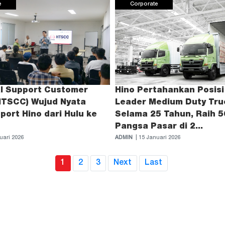
e
Corporate
al Support Customer
Hino Pertahankan Posisi
HTSCC) Wujud Nyata
Leader Medium Duty Tru
port Hino dari Hulu ke
Selama 25 Tahun, Raih 
Pangsa Pasar di 2...
uari 2026
ADMIN
| 15 Januari 2026
(current)
1
2
3
Next
Last