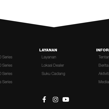
LAYANAN
INFOR
 Series
Layanan
Tenta
 Series
Lokasi Dealer
Berita
 Series
Suku Cadang
Aktivi
 Series
Media